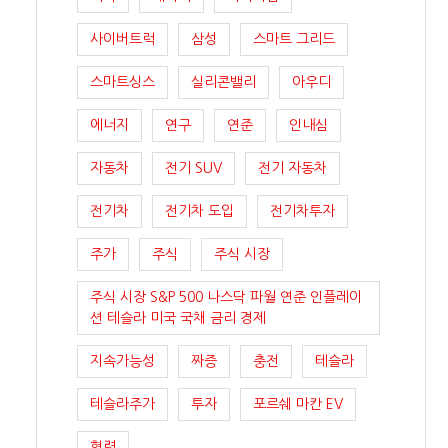
사이버트럭
삼성
스마트 그리드
스마트싱스
실리콘밸리
아우디
에너지
연구
연준
인내심
자동차
전기 SUV
전기 자동차
전기차
전기차 도입
전기차투자
주가
주식
주식 시장
주식 시장 S&P 500 나스닥 파월 연준 인플레이
션 테슬라 미국 국채 금리 경제
지속가능성
짜증
충전
테슬라
테슬라주가
투자
포르쉐 마칸 EV
협력