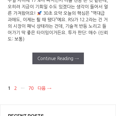
주일 사이에 17%나 빠지면서 다들 멘붕 온 것 같은데,
오히려 지금이 기회일 수도 있겠다는 생각이 들어서 얼
른 가져왔어요!
30초 요약 오늘의 핵심은 “역대급
과매도, 이제는 튈 때 됐다”예요. RSI가 12.2라는 건 거
의 시장이 패닉 상태라는 건데, 기술적 반등 노리고 들
어가기 딱 좋은 타이밍이거든요. 투자 판단: 매수 (신뢰
도: 보통)
Continue Reading →
페
페
페
2
…
70
다음
→
1
이
이
이
지
지
지