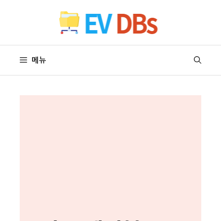
컨
텐
츠
로
건
메뉴
너
뛰
기