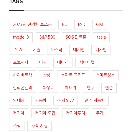
TAGS
2023년 전기차 보조금
EU
FSD
GM
model 3
S&P 500
SQ6 E-트론
tesla
TSLA
기술
나스닥
대기업
디자인
로보택시
미국
배터리
사이버캡
사이버트럭
삼성
스마트 그리드
스마트싱스
실리콘밸리
아우디
에너지
연구
연준
인내심
자동차
전기 SUV
전기 자동차
전기차
전기차 도입
전기차투자
주가
주식
주식 시장