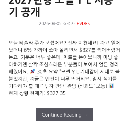
2027년형 모델 Y L 시승
기 공개
2026-08-05
작성자:
EVDBS
오늘 테슬라 주가 보셨어요? 진짜 미쳤네요! 자고 일어
났더니 6% 가까이 쏘아 올리면서 $327를 찍어버렸거
든요. 기분은 너무 좋은데, 차트를 뜯어보니까 마냥 좋
아하기엔 살짝 조심스러운 부분들이 보여서 얼른 정리
해왔어요.
30초 요약 “모델 Y L 기대감에 제대로 불
붙었지만, 지금은 엔진이 너무 뜨거워요. 잠시 식기를
기다려야 할 때!” 투자 판단: 관망 (신뢰도: 보통)
현재 상황 현재가: $327.35
Continue Reading →