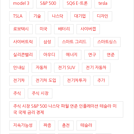
model 3
S&P 500
SQ6 E-트론
tesla
TSLA
기술
나스닥
대기업
디자인
로보택시
미국
배터리
사이버캡
사이버트럭
삼성
스마트 그리드
스마트싱스
실리콘밸리
아우디
에너지
연구
연준
인내심
자동차
전기 SUV
전기 자동차
전기차
전기차 도입
전기차투자
주가
주식
주식 시장
주식 시장 S&P 500 나스닥 파월 연준 인플레이션 테슬라 미
국 국채 금리 경제
지속가능성
짜증
충전
테슬라