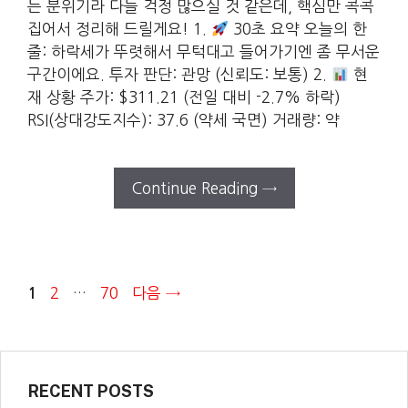
는 분위기라 다들 걱정 많으실 것 같은데, 핵심만 콕콕
집어서 정리해 드릴게요! 1.
30초 요약 오늘의 한
줄: 하락세가 뚜렷해서 무턱대고 들어가기엔 좀 무서운
구간이에요. 투자 판단: 관망 (신뢰도: 보통) 2.
현
재 상황 주가: $311.21 (전일 대비 -2.7% 하락)
RSI(상대강도지수): 37.6 (약세 국면) 거래량: 약
Continue Reading →
페
페
페
2
…
70
다음
→
1
이
이
이
지
지
지
RECENT POSTS