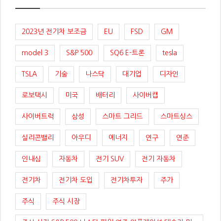
2023년 전기차 보조금
EU
FSD
GM
model 3
S&P 500
SQ6 E-트론
tesla
TSLA
기술
나스닥
대기업
디자인
로보택시
미국
배터리
사이버캡
사이버트럭
삼성
스마트 그리드
스마트싱스
실리콘밸리
아우디
에너지
연구
연준
인내심
자동차
전기 SUV
전기 자동차
전기차
전기차 도입
전기차투자
주가
주식
주식 시장