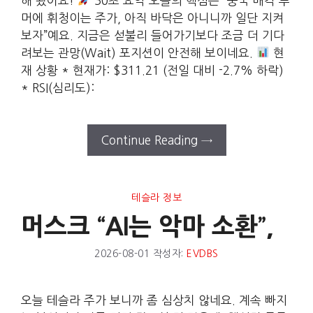
해 왔어요!
30초 요약 오늘의 핵심은 “중국 매각 루
머에 휘청이는 주가, 아직 바닥은 아니니까 일단 지켜
보자”예요. 지금은 섣불리 들어가기보다 조금 더 기다
려보는 관망(Wait) 포지션이 안전해 보이네요.
현
재 상황 * 현재가: $311.21 (전일 대비 -2.7% 하락)
* RSI(심리도):
Continue Reading →
테슬라 정보
머스크 “AI는 악마 소환”,
2026-08-01
작성자:
EVDBS
오늘 테슬라 주가 보니까 좀 심상치 않네요. 계속 빠지