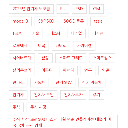
2023년 전기차 보조금
EU
FSD
GM
model 3
S&P 500
SQ6 E-트론
tesla
TSLA
기술
나스닥
대기업
디자인
로보택시
미국
배터리
사이버캡
사이버트럭
삼성
스마트 그리드
스마트싱스
실리콘밸리
아우디
에너지
연구
연준
인내심
자동차
전기 SUV
전기 자동차
전기차
전기차 도입
전기차투자
주가
주식
주식 시장
주식 시장 S&P 500 나스닥 파월 연준 인플레이션 테슬라 미
국 국채 금리 경제