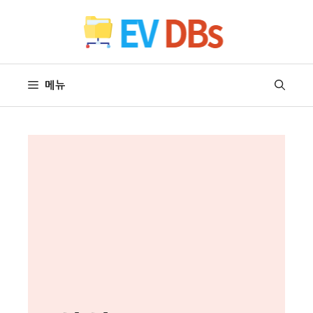
컨
텐
츠
로
건
메뉴
너
뛰
기