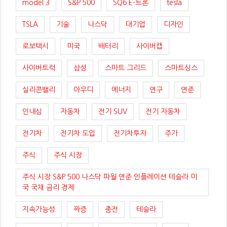
model 3
S&P 500
SQ6 E-트론
tesla
TSLA
기술
나스닥
대기업
디자인
로보택시
미국
배터리
사이버캡
사이버트럭
삼성
스마트 그리드
스마트싱스
실리콘밸리
아우디
에너지
연구
연준
인내심
자동차
전기 SUV
전기 자동차
전기차
전기차 도입
전기차투자
주가
주식
주식 시장
주식 시장 S&P 500 나스닥 파월 연준 인플레이션 테슬라 미
국 국채 금리 경제
지속가능성
짜증
충전
테슬라