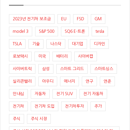
2023년 전기차 보조금
EU
FSD
GM
model 3
S&P 500
SQ6 E-트론
tesla
TSLA
기술
나스닥
대기업
디자인
로보택시
미국
배터리
사이버캡
사이버트럭
삼성
스마트 그리드
스마트싱스
실리콘밸리
아우디
에너지
연구
연준
인내심
자동차
전기 SUV
전기 자동차
전기차
전기차 도입
전기차투자
주가
주식
주식 시장