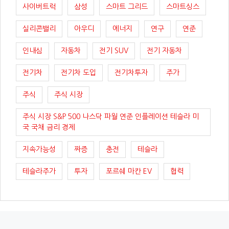
사이버트럭
삼성
스마트 그리드
스마트싱스
실리콘밸리
아우디
에너지
연구
연준
인내심
자동차
전기 SUV
전기 자동차
전기차
전기차 도입
전기차투자
주가
주식
주식 시장
주식 시장 S&P 500 나스닥 파월 연준 인플레이션 테슬라 미
국 국채 금리 경제
지속가능성
짜증
충전
테슬라
테슬라주가
투자
포르쉐 마칸 EV
협력