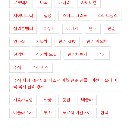
로보택시
미국
배터리
사이버캡
사이버트럭
삼성
스마트 그리드
스마트싱스
실리콘밸리
아우디
에너지
연구
연준
인내심
자동차
전기 SUV
전기 자동차
전기차
전기차 도입
전기차투자
주가
주식
주식 시장
주식 시장 S&P 500 나스닥 파월 연준 인플레이션 테슬라 미
국 국채 금리 경제
지속가능성
짜증
충전
테슬라
테슬라주가
투자
포르쉐 마칸 EV
협력