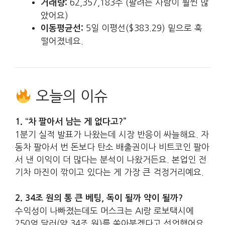
62,357,183주 (팔려는 사람이 훨씬 많
거래량:
았어요)
5일 이평선($383.29) 밑으로 훅
이동평균선:
떨어졌네요.
오늘의 이슈
1. “차 팔아서 남는 게 없다고?”
1분기 실적 발표가 나왔는데 시장 반응이 싸늘해요. 자
동차 팔아서 번 돈보다 탄소 배출권이나 비트코인 팔아
서 낸 이익이 더 많다는 분석이 나왔거든요. 본업인 전
기차 마진이 깎이고 있다는 게 가장 큰 걱정거리예요.
2. 34조 원의 통 큰 베팅, 독이 될까 약이 될까?
수익성이 나빠졌는데도 머스크는 AI랑 로보택시에
250억 달러(약 34조 원)를 쏟아붓겠다고 선언했어요.