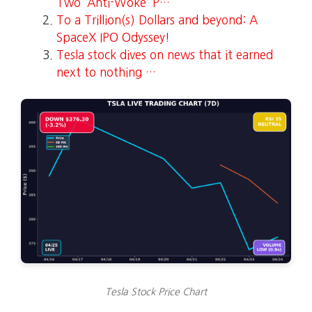
Two ‘Anti-Woke’ P…
To a Trillion(s) Dollars and beyond: A
SpaceX IPO Odyssey!
Tesla stock dives on news that it earned
next to nothing …
Tesla Stock Price Chart