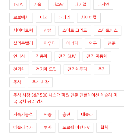
TSLA
기술
나스닥
대기업
디자인
로보택시
미국
배터리
사이버캡
사이버트럭
삼성
스마트 그리드
스마트싱스
실리콘밸리
아우디
에너지
연구
연준
인내심
자동차
전기 SUV
전기 자동차
전기차
전기차 도입
전기차투자
주가
주식
주식 시장
주식 시장 S&P 500 나스닥 파월 연준 인플레이션 테슬라 미
국 국채 금리 경제
지속가능성
짜증
충전
테슬라
테슬라주가
투자
포르쉐 마칸 EV
협력