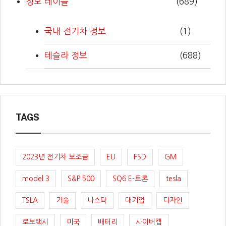
정보 테이블
(689)
국내 전기차 정보
(1)
테슬라 정보
(688)
TAGS
2023년 전기차 보조금
EU
FSD
GM
model 3
S&P 500
SQ6 E-트론
tesla
TSLA
기술
나스닥
대기업
디자인
로보택시
미국
배터리
사이버캡