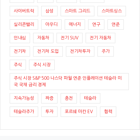
사이버트럭
삼성
스마트 그리드
스마트싱스
실리콘밸리
아우디
에너지
연구
연준
인내심
자동차
전기 SUV
전기 자동차
전기차
전기차 도입
전기차투자
주가
주식
주식 시장
주식 시장 S&P 500 나스닥 파월 연준 인플레이션 테슬라 미
국 국채 금리 경제
지속가능성
짜증
충전
테슬라
테슬라주가
투자
포르쉐 마칸 EV
협력