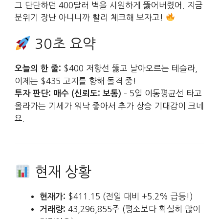
그 단단하던 400달러 벽을 시원하게 뚫어버렸어. 지금
분위기 장난 아니니까 빨리 체크해 보자고!
30초 요약
$400 저항선 뚫고 날아오르는 테슬라,
오늘의 한 줄:
이제는 $435 고지를 향해 돌격 중!
– 5일 이동평균선 타고
투자 판단:
매수 (신뢰도: 보통)
올라가는 기세가 워낙 좋아서 추가 상승 기대감이 크네
요.
현재 상황
$411.15 (전일 대비 +5.2% 급등!)
현재가:
43,296,855주 (평소보다 확실히 많이
거래량: