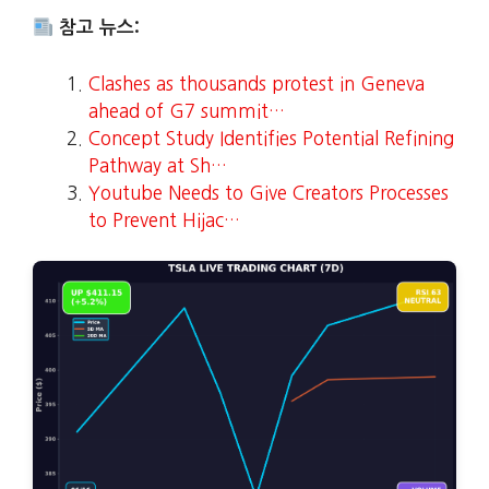
참고 뉴스:
Clashes as thousands protest in Geneva
ahead of G7 summit…
Concept Study Identifies Potential Refining
Pathway at Sh…
Youtube Needs to Give Creators Processes
to Prevent Hijac…