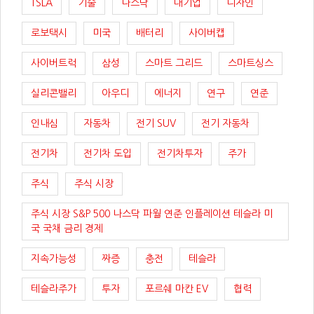
TSLA
기술
나스닥
대기업
디자인
로보택시
미국
배터리
사이버캡
사이버트럭
삼성
스마트 그리드
스마트싱스
실리콘밸리
아우디
에너지
연구
연준
인내심
자동차
전기 SUV
전기 자동차
전기차
전기차 도입
전기차투자
주가
주식
주식 시장
주식 시장 S&P 500 나스닥 파월 연준 인플레이션 테슬라 미
국 국채 금리 경제
지속가능성
짜증
충전
테슬라
테슬라주가
투자
포르쉐 마칸 EV
협력