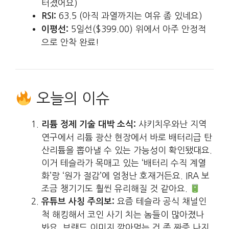
터졌어요)
63.5 (아직 과열까지는 여유 좀 있네요)
RSI:
5일선($399.00) 위에서 아주 안정적
이평선:
으로 안착 완료!
오늘의 이슈
샤키치우와난 지역
리튬 정제 기술 대박 소식:
연구에서 리튬 광산 현장에서 바로 배터리급 탄
산리튬을 뽑아낼 수 있는 가능성이 확인됐대요.
이거 테슬라가 목매고 있는 ‘배터리 수직 계열
화’랑 ‘원가 절감’에 엄청난 호재거든요. IRA 보
조금 챙기기도 훨씬 유리해질 것 같아요.
요즘 테슬라 공식 채널인
유튜브 사칭 주의보:
척 해킹해서 코인 사기 치는 놈들이 많아졌나
봐요. 브랜드 이미지 깎아먹는 건 좀 짜증 나지