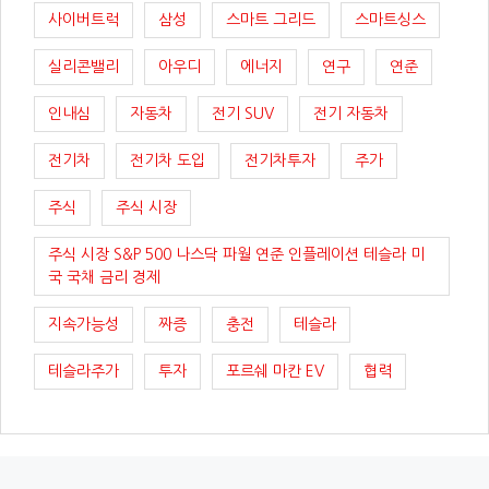
사이버트럭
삼성
스마트 그리드
스마트싱스
실리콘밸리
아우디
에너지
연구
연준
인내심
자동차
전기 SUV
전기 자동차
전기차
전기차 도입
전기차투자
주가
주식
주식 시장
주식 시장 S&P 500 나스닥 파월 연준 인플레이션 테슬라 미
국 국채 금리 경제
지속가능성
짜증
충전
테슬라
테슬라주가
투자
포르쉐 마칸 EV
협력