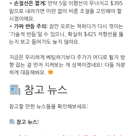
*
만약 5일 이평선이 무너지고 $395
손절선은 짧게:
밑으로 내려가면 미련 없이 비중 조절을 고민해야 할
시점이에요.
*
잠깐 오르는 척하다가 다시 꺾이는
가짜 반등 주의:
‘기술적 반등’일 수 있으니, 확실히 $425 저항선을 뚫
는지 보고 들어가도 늦지 않아요.
지금은 무리하게 베팅하기보다 주가가 어디로 튈지 방
향 잡는 걸 먼저 지켜보는 게 상책이겠네요! 다들 차분
하게 대응해봐요.
참고 뉴스
참고할 만한 뉴스들을 확인해보세요:
참고 뉴스: