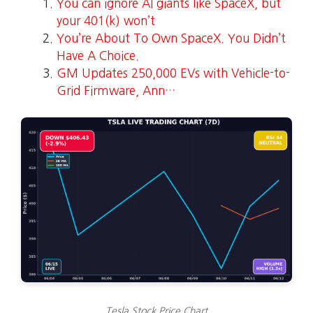
You can ignore AI giants like SpaceX, but
your 401(k) won’t
You’re About To Own SpaceX. You Didn’t
Have A Choice.
GM Updates 250,000 EVs with Vehicle-to-
Grid Firmware, Ann…
Tesla Stock Price Chart