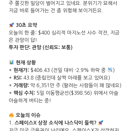
주 쫄깃한 밀당이 벌어지고 있네요. 분위기가 묘해서
지금 바로 들어가는 건 좀 위험해 보이거든요.
30초 요약
오늘의 한 줄: $400 심리적 마지노선 사수 작전, 지금
은 관망이 답!
투자 판단: 관망 (신뢰도: 보통)
현재 상황
*
$406.43 (전일 대비 -2.9% 하락 중
)
현재가:
*
43.8 (중립인데 살짝 아래를 보고 있어요)
RSI:
*
약 6,351만 주 (팔려는 사람들이 꽤 많네요)
거래량:
*
5일 이동평균선($398.56) 위에서 아슬
핵심 수치:
아슬하게 버티는 중!
오늘의 이슈
1.
스페이스X 상장 소식에 나스닥이 들썩?
지금 미국 금융권이 난리예요. 스페이스X가 상장하자