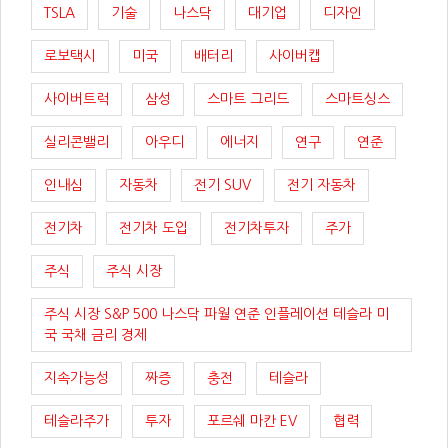
TSLA
기술
나스닥
대기업
디자인
로보택시
미국
배터리
사이버캡
사이버트럭
삼성
스마트 그리드
스마트싱스
실리콘밸리
아우디
에너지
연구
연준
인내심
자동차
전기 SUV
전기 자동차
전기차
전기차 도입
전기차투자
주가
주식
주식 시장
주식 시장 S&P 500 나스닥 파월 연준 인플레이션 테슬라 미
국 국채 금리 경제
지속가능성
짜증
충전
테슬라
테슬라주가
투자
포르쉐 마칸 EV
협력