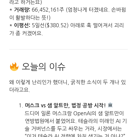
라고 하거든요)
*
66,452,161주 (엄청나게 터졌네요. 손바뀜
거래량:
이 활발하다는 뜻!)
*
5일선($380.52) 아래로 훅 떨어져서 괴리
이평선:
가 좀 커졌어요.
오늘의 이슈
왜 이렇게 난리인가 했더니, 굵직한 소식이 두 개나 있
더라고요.
머스크 vs 샘 알트만, 법정 공방 시작!
드디어 일론 머스크랑 OpenAI의 샘 알트만이
연방법원에서 붙었어요. 테슬라의 미래인 AI 기
술 거버넌스를 두고 싸우는 거라, 시장에서는
“이거 테슬라 AI 전략에 차질 생기는 거 아냐?”