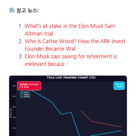
참고 뉴스:
What’s at stake in the Elon Musk-Sam
Altman trial
Who Is Cathie Wood? How the ARK Invest
Founder Became Wal…
Elon Musk says saving for retirement is
irrelevant becaus…