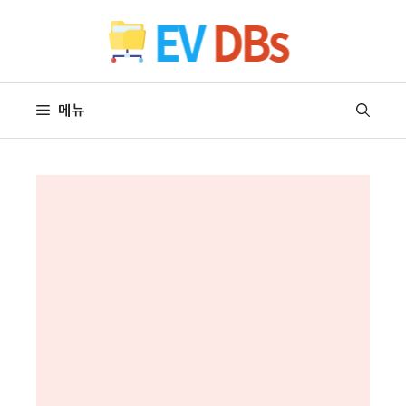
컨
텐
츠
로
건
메뉴
너
뛰
기