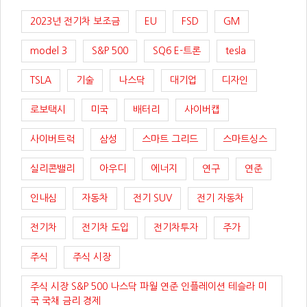
2023년 전기차 보조금
EU
FSD
GM
model 3
S&P 500
SQ6 E-트론
tesla
TSLA
기술
나스닥
대기업
디자인
로보택시
미국
배터리
사이버캡
사이버트럭
삼성
스마트 그리드
스마트싱스
실리콘밸리
아우디
에너지
연구
연준
인내심
자동차
전기 SUV
전기 자동차
전기차
전기차 도입
전기차투자
주가
주식
주식 시장
주식 시장 S&P 500 나스닥 파월 연준 인플레이션 테슬라 미
국 국채 금리 경제