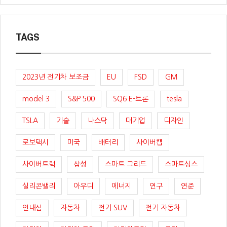
TAGS
2023년 전기차 보조금
EU
FSD
GM
model 3
S&P 500
SQ6 E-트론
tesla
TSLA
기술
나스닥
대기업
디자인
로보택시
미국
배터리
사이버캡
사이버트럭
삼성
스마트 그리드
스마트싱스
실리콘밸리
아우디
에너지
연구
연준
인내심
자동차
전기 SUV
전기 자동차