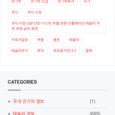
전기차
전기차 도입
전기차투자
주가
주식
주식 시장
주식 시장 S&P 500 나스닥 파월 연준 인플레이션 테슬라 미
국 국채 금리 경제
지속가능성
짜증
충전
테슬라
테슬라주가
투자
포르쉐 마칸 EV
협력
CATEGORIES
국내 전기차 정보
(1)
테슬라 정보
(689)