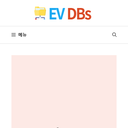
컨
텐
츠
로
건
메뉴
너
뛰
기