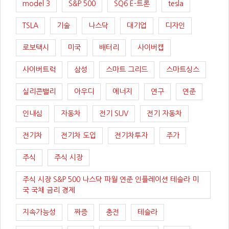
model 3
S&P 500
SQ6 E-트론
tesla
TSLA
기술
나스닥
대기업
디자인
로보택시
미국
배터리
사이버캡
사이버트럭
삼성
스마트 그리드
스마트싱스
실리콘밸리
아우디
에너지
연구
연준
인내심
자동차
전기 SUV
전기 자동차
전기차
전기차 도입
전기차투자
주가
주식
주식 시장
주식 시장 S&P 500 나스닥 파월 연준 인플레이션 테슬라 미
국 국채 금리 경제
지속가능성
짜증
충전
테슬라