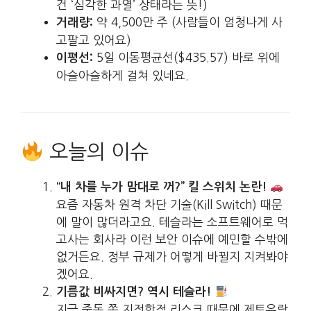
건 ‘심각한 과열’ 상태라는 뜻!)
약 4,500만 주 (사람들이 엄청나게 사
거래량:
고팔고 있어요)
5일 이동평균선($435.57) 바로 위에
이평선:
아슬아슬하게 걸쳐 있네요.
오늘의 이슈
“내 차를 누가 맘대로 꺼?” 킬 스위치 논란!
요즘 자동차 원격 차단 기술(Kill Switch) 때문
에 말이 많더라고요. 테슬라는 소프트웨어로 먹
고사는 회사라 이런 보안 이슈에 예민할 수밖에
없거든요. 정부 규제가 어떻게 바뀔지 지켜봐야
겠어요.
기름값 비싸지면? 역시 테슬라!
지금 중동 쪽 지정학적 리스크 때문에 제트유랑