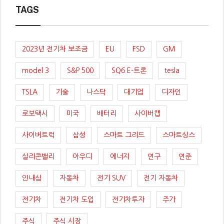
TAGS
2023년 전기차 보조금
EU
FSD
GM
model 3
S&P 500
SQ6 E-트론
tesla
TSLA
기술
나스닥
대기업
디자인
로보택시
미국
배터리
사이버캡
사이버트럭
삼성
스마트 그리드
스마트싱스
실리콘밸리
아우디
에너지
연구
연준
인내심
자동차
전기 SUV
전기 자동차
전기차
전기차 도입
전기차투자
주가
주식
주식 시장