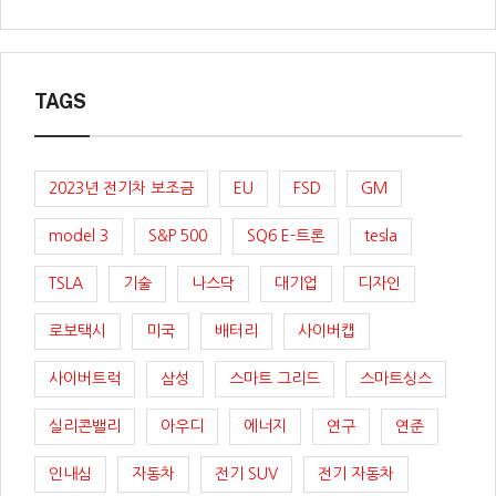
TAGS
2023년 전기차 보조금
EU
FSD
GM
model 3
S&P 500
SQ6 E-트론
tesla
TSLA
기술
나스닥
대기업
디자인
로보택시
미국
배터리
사이버캡
사이버트럭
삼성
스마트 그리드
스마트싱스
실리콘밸리
아우디
에너지
연구
연준
인내심
자동차
전기 SUV
전기 자동차