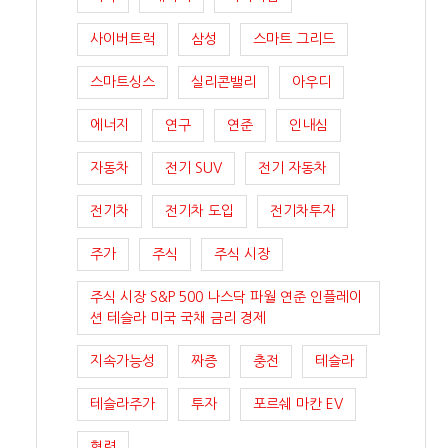
사이버트럭
삼성
스마트 그리드
스마트싱스
실리콘밸리
아우디
에너지
연구
연준
인내심
자동차
전기 SUV
전기 자동차
전기차
전기차 도입
전기차투자
주가
주식
주식 시장
주식 시장 S&P 500 나스닥 파월 연준 인플레이
션 테슬라 미국 국채 금리 경제
지속가능성
짜증
충전
테슬라
테슬라주가
투자
포르쉐 마칸 EV
협력