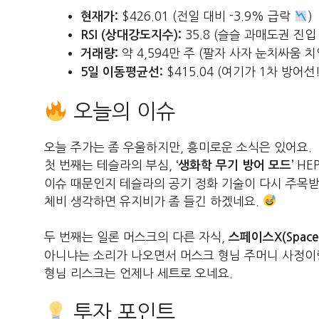
$426.01 (전일 대비 -3.9% 급락
)
현재가:
35.8 (슬슬 과매도권 진입
RSI (상대강도지수):
약 4,594만 주 (팔자 사자 눈치싸움 치
거래량:
$415.04 (여기가 1차 방어선!
5일 이동평균선:
오늘의 이슈
오늘 주가는 좀 우울하지만, 흥미로운 소식은 있어요.
첫 번째는 테슬라의 부심,
HE
‘생화학 무기 방어 모드’
이슈 때문인지 테슬라의 공기 정화 기술이 다시 주목받
체비 생각하면 유지비가 좀 들긴 하겠네요.
두 번째는 일론 머스크의 다른 자식,
스페이스X(Space
아니냐는 소리가 나오면서 머스크 형님 주머니 사정이
형님 리스크는 언제나 세트로 오네요.
투자 포인트