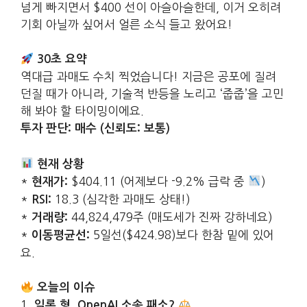
넘게 빠지면서 $400 선이 아슬아슬한데, 이거 오히려
기회 아닐까 싶어서 얼른 소식 들고 왔어요!
30초 요약
역대급 과매도 수치 찍었습니다! 지금은 공포에 질려
던질 때가 아니라, 기술적 반등을 노리고 ‘줍줍’을 고민
해 봐야 할 타이밍이에요.
투자 판단: 매수 (신뢰도: 보통)
현재 상황
*
$404.11 (어제보다 -9.2% 급락 중
)
현재가:
*
18.3 (심각한 과매도 상태!)
RSI:
*
44,824,479주 (매도세가 진짜 강하네요)
거래량:
*
5일선($424.98)보다 한참 밑에 있어
이동평균선:
요.
오늘의 이슈
1.
일론 형, OpenAI 소송 패소?