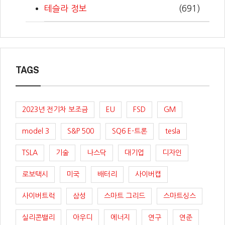
테슬라 정보
(691)
TAGS
2023년 전기차 보조금
EU
FSD
GM
model 3
S&P 500
SQ6 E-트론
tesla
TSLA
기술
나스닥
대기업
디자인
로보택시
미국
배터리
사이버캡
사이버트럭
삼성
스마트 그리드
스마트싱스
실리콘밸리
아우디
에너지
연구
연준