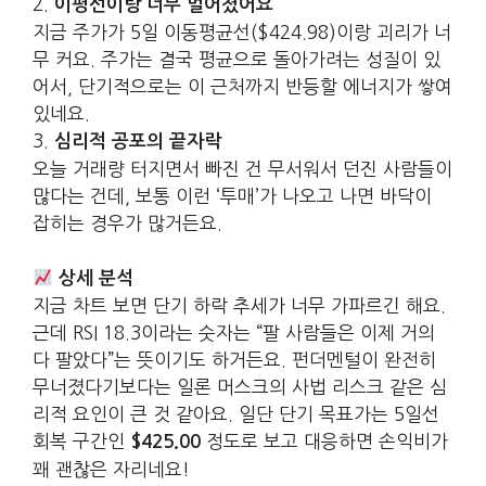
2.
이평선이랑 너무 멀어졌어요
지금 주가가 5일 이동평균선($424.98)이랑 괴리가 너
무 커요. 주가는 결국 평균으로 돌아가려는 성질이 있
어서, 단기적으로는 이 근처까지 반등할 에너지가 쌓여
있네요.
3.
심리적 공포의 끝자락
오늘 거래량 터지면서 빠진 건 무서워서 던진 사람들이
많다는 건데, 보통 이런 ‘투매’가 나오고 나면 바닥이
잡히는 경우가 많거든요.
상세 분석
지금 차트 보면 단기 하락 추세가 너무 가파르긴 해요.
근데 RSI 18.3이라는 숫자는 “팔 사람들은 이제 거의
다 팔았다”는 뜻이기도 하거든요. 펀더멘털이 완전히
무너졌다기보다는 일론 머스크의 사법 리스크 같은 심
리적 요인이 큰 것 같아요. 일단 단기 목표가는 5일선
회복 구간인
정도로 보고 대응하면 손익비가
$425.00
꽤 괜찮은 자리네요!