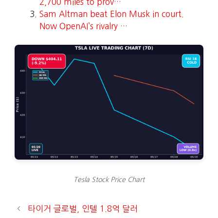
2,700 miles to prov…
Sam Altman beat Elon Musk in court.
Now OpenAI’s rivalry …
Tesla Stock Price Chart
타이거 글로벌, 인텔 1.8억 달러