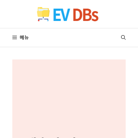
컨
텐
츠
로
건
메뉴
너
뛰
기