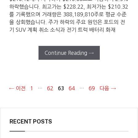
하락했습니다. 최고가는 $228.22, 최저가는 $210.32
를 기록했으며 거래량은 388,189,810주로 평균 수준
을 상회했습니다. 주가 하락의 주요 원인은 포드의 전
기 SUV 계획 취소 소식과 전기 트럭 배터리 화재
Continue Reading →
페
페
페
페
페
←
이전
1
…
62
64
…
69
다음
→
63
이
이
이
이
이
지
지
지
지
지
RECENT POSTS