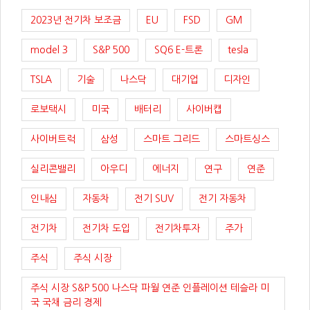
2023년 전기차 보조금
EU
FSD
GM
model 3
S&P 500
SQ6 E-트론
tesla
TSLA
기술
나스닥
대기업
디자인
로보택시
미국
배터리
사이버캡
사이버트럭
삼성
스마트 그리드
스마트싱스
실리콘밸리
아우디
에너지
연구
연준
인내심
자동차
전기 SUV
전기 자동차
전기차
전기차 도입
전기차투자
주가
주식
주식 시장
주식 시장 S&P 500 나스닥 파월 연준 인플레이션 테슬라 미
국 국채 금리 경제